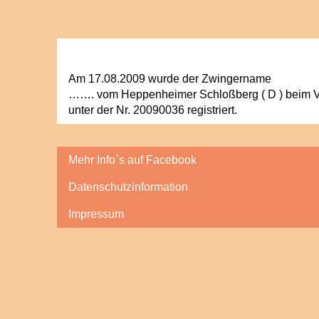
Am 17.08.2009 wurde der Zwingername
……. vom Heppenheimer Schloßberg ( D ) beim
unter der Nr. 20090036 registriert.
Mehr Info`s auf Facebook
Datenschutzinformation
Impressum